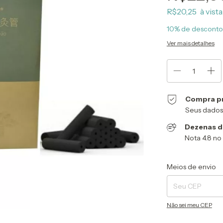
R$20,25
10% de desconto
Ver mais detalhes
Compra p
Seus dados
Dezenas de
Nota 4.8 n
Entregas para o CEP
Meios de envio
Não sei meu CEP