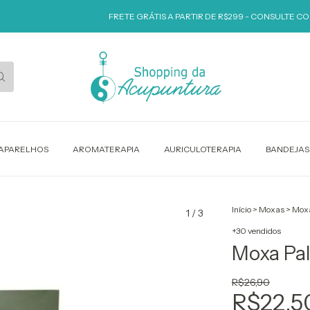
FRETE GRÁTIS A PARTIR DE R$299 - CONSULTE COND
APARELHOS
AROMATERAPIA
AURICULOTERAPIA
BANDEJAS
Início
>
Moxas
>
Moxa
1
/
3
+30 vendidos
Moxa Pal
R$26,90
R$22,5