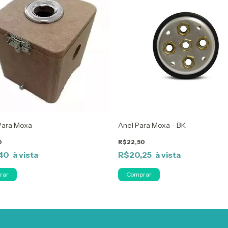
Para Moxa
Anel Para Moxa - BK
0
R$22,50
,40
R$20,25
rar
Comprar