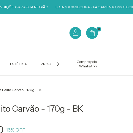
IÇÕES PARA SUA REGIÃO
LOJA 100% SEGURA - PAGAMENTO PROTEGIDO
0
Compre pelo
ESTÉTICA
LIVROS
MACAS E CADEIRAS
MOXAS
V
WhatsApp
 Palito Carvão - 170g - BK
ito Carvão - 170g - BK
0
16
% OFF