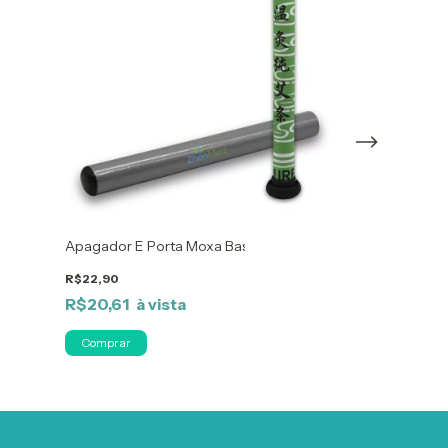
Apagador E Porta Moxa Bastão - Artemísia Ou Carvão - 
Moxa Lã - Gold
R$22,90
R$42,90
R$20,61
R$38,61
Só restam
4
em est