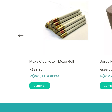
Bastão
Moxa Cigarrete - Moxa Rolls Dong Yang
Berço 
R$58,90
R$36,0
R$53,01
R$32
Comprar
Comp