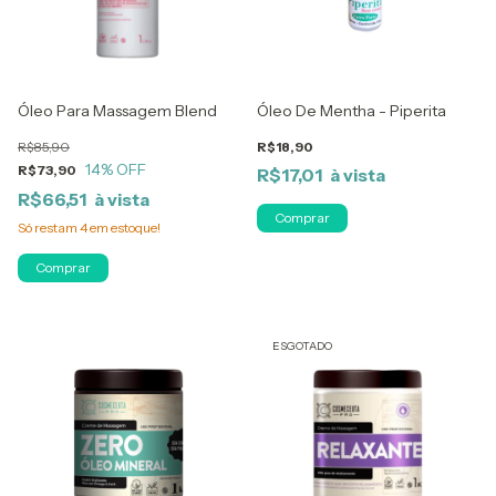
Óleo Para Massagem Blend Mix / Neutro
Óleo De Mentha - Piperita
R$85,90
R$18,90
14
% OFF
R$73,90
R$17,01
R$66,51
Só restam
4
em estoque!
Comprar
ESGOTADO