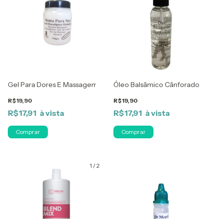
Gel Para Dores E Massagem Menta Pura Max Com Eucaliptos Glob
Óleo Balsâmico Cânforado - Óle
R$19,90
R$19,90
R$17,91
R$17,91
1
/
2