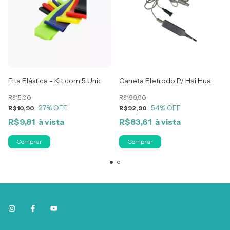
va
Fita Elástica - Kit com 5 Unidades - BK
Caneta Eletrodo P/ Hai Hua Mod
R$15,00
R$199,90
27
% OFF
54
% OFF
R$10,90
R$92,90
R$9,81
R$83,61