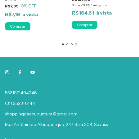
0
% OFF
3
x
de
R$60,97
sem juros
R$7,99
R$164,61
R$7,19
Comprar
Comprar
5531971494248
(31) 2523-8144
shoppingdaacupuntura@gmail.com
Rua Antônio de Albuquerque, 247, Sala 204, Savassi