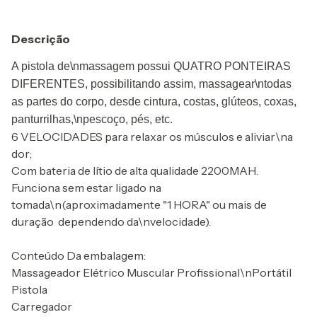
Descrição
A pistola de\nmassagem possui QUATRO PONTEIRAS
DIFERENTES, possibilitando assim, massagear\ntodas
as partes do corpo, desde cintura, costas, glúteos, coxas,
panturrilhas,\npescoço, pés, etc.
6 VELOCIDADES para relaxar os músculos e aliviar\na
dor;
Com bateria de lítio de alta qualidade 2200MAH.
Funciona sem estar ligado na
tomada\n(aproximadamente "1 HORA" ou mais de
duração  dependendo da\nvelocidade).
Conteúdo Da embalagem:
Massageador Elétrico Muscular Profissional\nPortátil
Pistola
Carregador