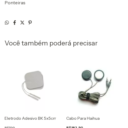
Ponteiras
Você também poderá precisar
estim, El-30 E Vfix Nkl
Eletrodo Adesivo BK 5x5cm
Cabo Para Haihua
R$7,99
R$182,90