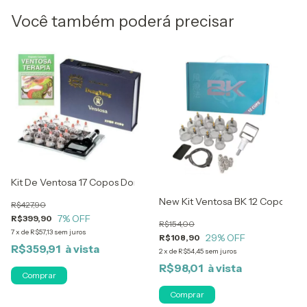
Você também poderá precisar
Kit De Ventosa 17 Copos Dong Yang C/ Livro Ventosaterapia
 Yang
New Kit Ventosa BK 12 Copos
R$427,90
7
% OFF
R$399,90
R$154,00
7
x
de
R$57,13
sem juros
29
% OFF
R$108,90
R$359,91
2
x
de
R$54,45
sem juros
R$98,01