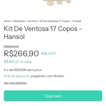
Início
>
Ventosas
>
Acrílico
>
Kit De Ventosa 17 Copos - Hansol
Kit De Ventosa 17 Copos -
Hansol
R$329,00
R$266,90
19
% OFF
R$240,21
5
x de
R$53,38
sem juros
10% de desconto
pagando com Boleto
Ver mais detalhes