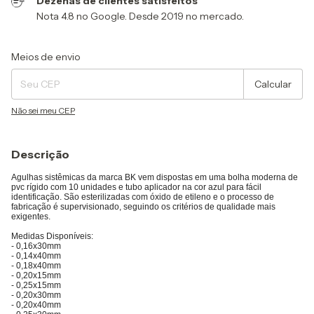
Dezenas de clientes satisfeitos
Nota 4.8 no Google. Desde 2019 no mercado.
Entregas para o CEP:
Alterar CEP
Meios de envio
Calcular
Não sei meu CEP
Descrição
Agulhas sistêmicas da marca BK vem dispostas em uma bolha moderna de
pvc rígido com 10 unidades e tubo aplicador na cor azul para fácil
identificação.
São esterilizadas com óxido de etileno e o processo de
fabricação é supervisionado, seguindo os critérios de qualidade mais
exigentes.
Medidas Disponíveis:
- 0,16x30mm
- 0,14x40mm
- 0,18x40mm
- 0,20x15mm
- 0,25x15mm
- 0,20x30mm
- 0,20x40mm