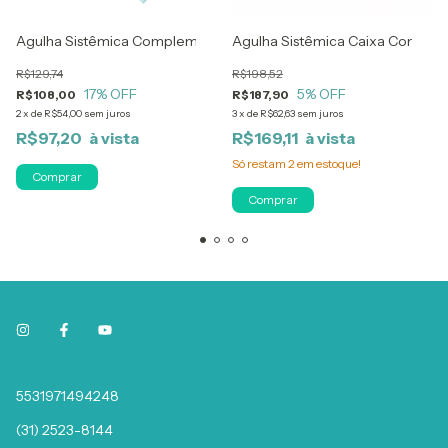
 INDIVIDUAL modelo KB
Agulha Sistêmica Complementar Com 1000 Unidades
Agulha Sistêmica Caixa Com 10
R$129,74
R$198,52
17
% OFF
5
% OFF
R$108,00
R$187,90
2
x
de
R$54,00
sem juros
3
x
de
R$62,63
sem juros
R$97,20
R$169,11
Só restam
2
em estoque!
Comprar
Comprar
5531971494248
(31) 2523-8144